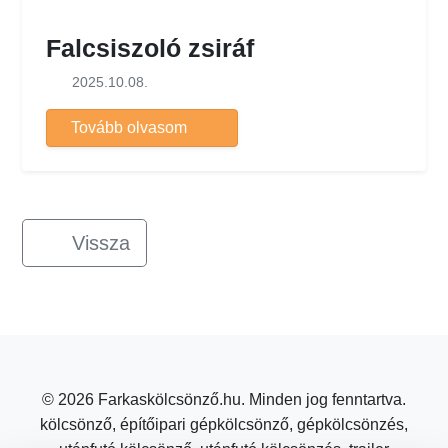
Falcsiszoló zsiráf
2025.10.08.
Tovább olvasom
Vissza
© 2026 Farkaskölcsönző.hu. Minden jog fenntartva.
kölcsönző, építőipari gépkölcsönző, gépkölcsönzés,