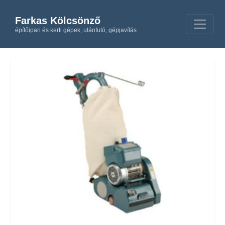
Farkas Kölcsönző
építőipari és kerti gépek, utánfutó, gépjavítás