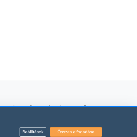
 kölcsönzés, mezőgazdasági gépkölcsönző
Beállítások
Összes elfogadása
vonatkoznak.
rződési Feltételei