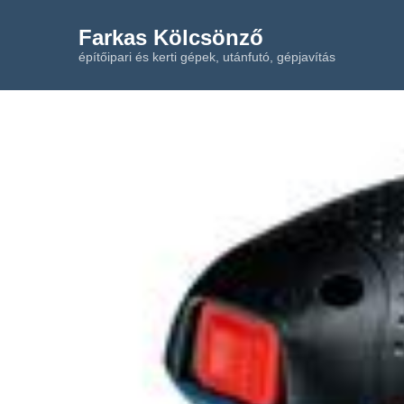
Farkas Kölcsönző
építőipari és kerti gépek, utánfutó, gépjavítás