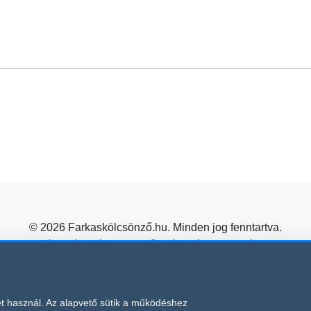
© 2026 Farkaskölcsönző.hu. Minden jog fenntartva.
pkölcsönzés, utánfutó kölcsönző, utánfutó kölcsönzés, trailer
Építőipari gépkölcsönzés kedvező áron a Farkas Kölcsönzőtől!
Süti beállítások módosítása
védelme alatt áll, amelyre a Google
és
t használ. Az alapvető sütik a működéshez
Adatvédelmi irányelvei
Általános Sze