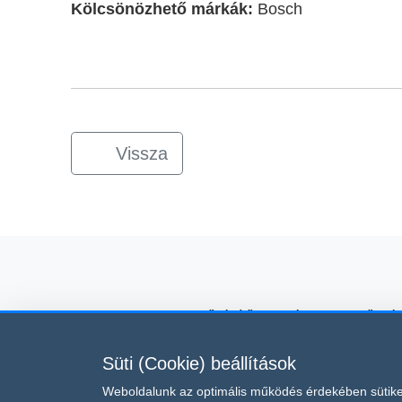
Kölcsönözhető márkák:
Bosch
Vissza
kölcsönző, építőipari gépkölcsönző, gé
Süti (Cookie) beállítások
Ez az oldal a reCAPTCHA v3 
Weboldalunk az optimális működés érdekében sütike