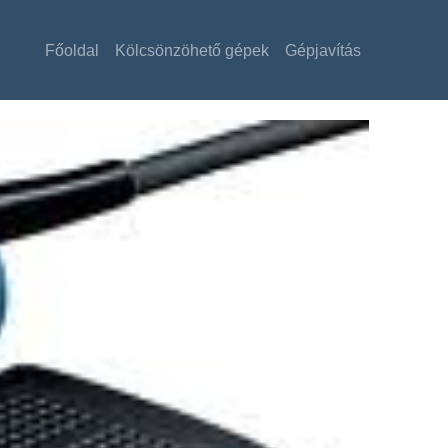
Főoldal
Kölcsönzöhető gépek
Gépjavítás