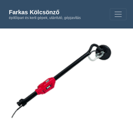
Farkas Kölcsönző
építőipari és kerti gépek, utánfutó, gépjavítás