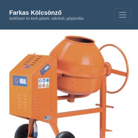
Farkas Kölcsönző
építőipari és kerti gépek, utánfutó, gépjavítás