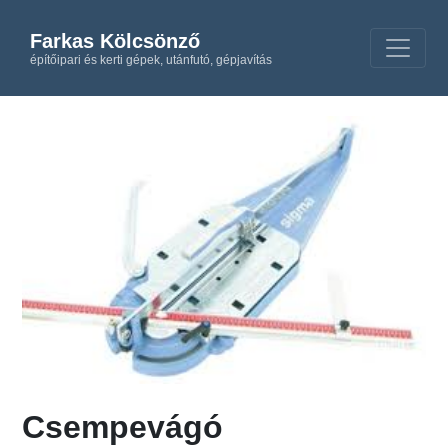
Farkas Kölcsönző
építőipari és kerti gépek, utánfutó, gépjavítás
Csempevágó