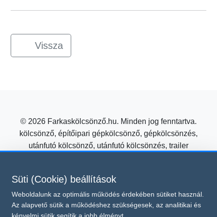
Vissza
© 2026 Farkaskölcsönző.hu. Minden jog fenntartva.
kölcsönző, építőipari gépkölcsönző, gépkölcsönzés,
utánfutó kölcsönző, utánfutó kölcsönzés, trailer
kölcsönzés, mezőgazdasági gépkölcsönző
Építőipari gépkölcsönzés kedvező áron a Farkas
Süti (Cookie) beállítások
Kölcsönzőtől!
Weboldalunk az optimális működés érdekében sütiket használ.
Süti beállítások módosítása
Az alapvető sütik a működéshez szükségesek, az analitikai és
Ez az oldal a reCAPTCHA v3 védelme alatt áll, amelyre a
kényelmi sütik segítik a jobb élményt.