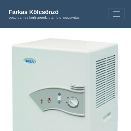
Farkas Kölcsönző
építőipari és kerti gépek, utánfutó, gépjavítás