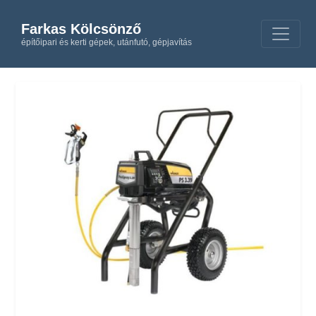
Farkas Kölcsönző
építőipari és kerti gépek, utánfutó, gépjavítás