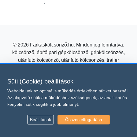
© 2026 Farkaskölcsönző.hu. Minden jog fenntartva.
kölcsönző, építőipari gépkölcsönző, gépkölcsönzés,
utánfutó kölcsönző, utánfutó kölcsönzés, trailer
kölcsönzés, mezőgazdasági gépkölcsönző
Építőipari gépkölcsönzés kedvező áron a Farkas
Süti (Cookie) beállítások
Kölcsönzőtől!
Weboldalunk az optimális működés érdekében sütiket használ.
Süti beállítások módosítása
Az alapvető sütik a működéshez szükségesek, az analitikai és
Ez az oldal a reCAPTCHA v3 védelme alatt áll, amelyre a
kényelmi sütik segítik a jobb élményt.
Google
és
Adatvédelmi irányelvei
Általános Szerződési Feltételei
vonatkoznak.
Beállítások
Összes elfogadása