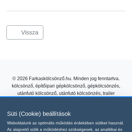
Vissza
© 2026 Farkaskölcsönző.hu. Minden jog fenntartva.
kölcsönző, építőipari gépkölcsönző, gépkölcsönzés,
utánfutó kölcsönző, utánfutó kölcsönzés, trailer
kölcsönzés, mezőgazdasági gépkölcsönző
Építőipari gépkölcsönzés kedvező áron a Farkas
Süti (Cookie) beállítások
Kölcsönzőtől!
Weboldalunk az optimális működés érdekében sütiket használ.
Süti beállítások módosítása
Az alapvető sütik a működéshez szükségesek, az analitikai és