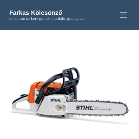
Farkas Kölcsönző
építőipari és kerti gépek, utánfutó, gépjavítás