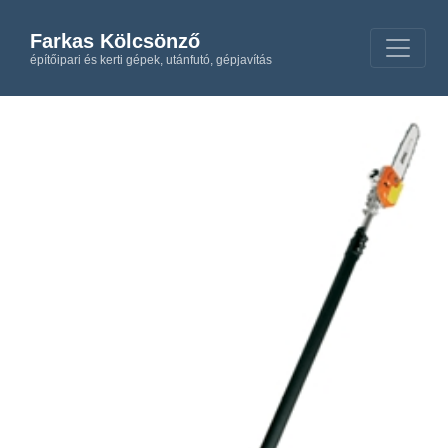
Farkas Kölcsönző
építőipari és kerti gépek, utánfutó, gépjavítás