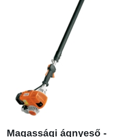
Magassági ágnyeső -