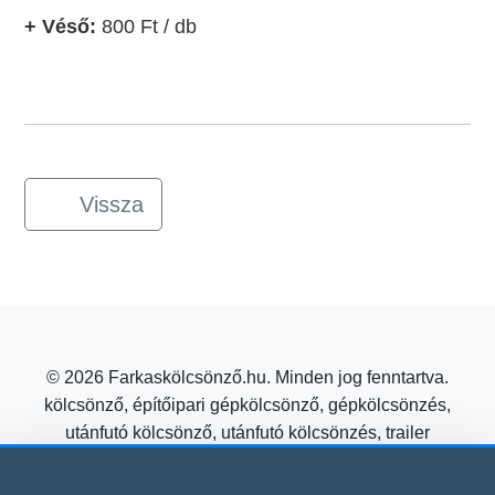
+ Véső:
800 Ft / db
Vissza
© 2026 Farkaskölcsönző.hu. Minden jog fenntartva.
kölcsönző, építőipari gépkölcsönző, gépkölcsönzés,
utánfutó kölcsönző, utánfutó kölcsönzés, trailer
kölcsönzés, mezőgazdasági gépkölcsönző
Építőipari gépkölcsönzés kedvező áron a Farkas