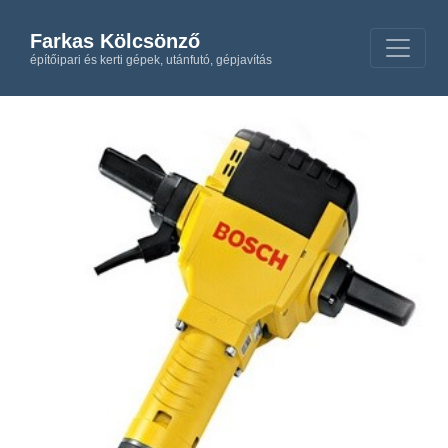
Farkas Kölcsönző
építőipari és kerti gépek, utánfutó, gépjavítás