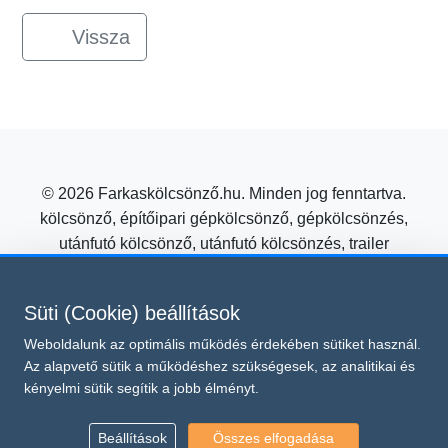
Vissza
© 2026 Farkaskölcsönző.hu. Minden jog fenntartva.
kölcsönző, építőipari gépkölcsönző, gépkölcsönzés,
utánfutó kölcsönző, utánfutó kölcsönzés, trailer
kölcsönzés, mezőgazdasági gépkölcsönző
Építőipari gépkölcsönzés kedvező áron a Farkas
Süti (Cookie) beállítások
Kölcsönzőtől!
Weboldalunk az optimális működés érdekében sütiket használ.
Süti beállítások módosítása
Az alapvető sütik a működéshez szükségesek, az analitikai és
Ez az oldal a reCAPTCHA v3 védelme alatt áll, amelyre a
kényelmi sütik segítik a jobb élményt.
Google
és
Adatvédelmi irányelvei
Általános Szerződési Feltételei
vonatkoznak.
Beállítások
Összes elfogadása