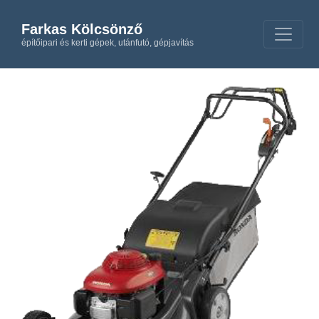
Farkas Kölcsönző
építőipari és kerti gépek, utánfutó, gépjavítás