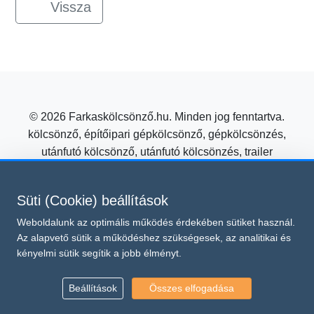
Vissza
© 2026 Farkaskölcsönző.hu. Minden jog fenntartva.
kölcsönző, építőipari gépkölcsönző, gépkölcsönzés,
utánfutó kölcsönző, utánfutó kölcsönzés, trailer
kölcsönzés, mezőgazdasági gépkölcsönző
Építőipari gépkölcsönzés kedvező áron a Farkas
Süti (Cookie) beállítások
Kölcsönzőtől!
Weboldalunk az optimális működés érdekében sütiket használ.
Süti beállítások módosítása
Az alapvető sütik a működéshez szükségesek, az analitikai és
Ez az oldal a reCAPTCHA v3 védelme alatt áll, amelyre a
kényelmi sütik segítik a jobb élményt.
Google
és
Adatvédelmi irányelvei
Általános Szerződési Feltételei
vonatkoznak.
Beállítások
Összes elfogadása