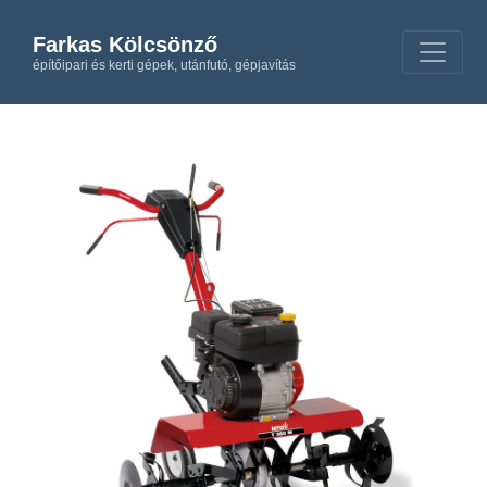
Farkas Kölcsönző
építőipari és kerti gépek, utánfutó, gépjavítás