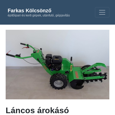
Farkas Kölcsönző
építőipari és kerti gépek, utánfutó, gépjavítás
Láncos árokásó