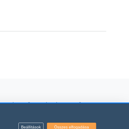
 kölcsönzés, mezőgazdasági gépkölcsönző
Beállítások
Összes elfogadása
vonatkoznak.
rződési Feltételei