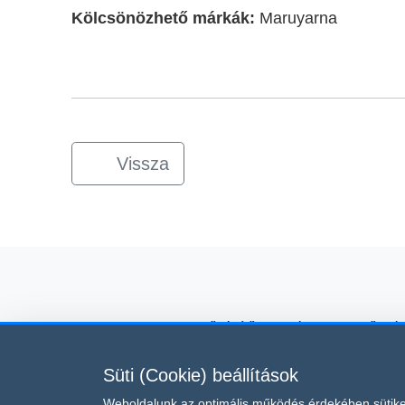
Kölcsönözhető márkák:
Maruyarna
Vissza
kölcsönző, építőipari gépkölcsönző, gé
Süti (Cookie) beállítások
Ez az oldal a reCAPTCHA v3 
Weboldalunk az optimális működés érdekében sütike