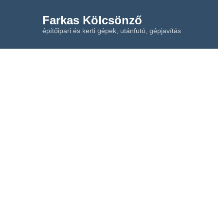
Farkas Kölcsönző
építőipari és kerti gépek, utánfutó, gépjavítás