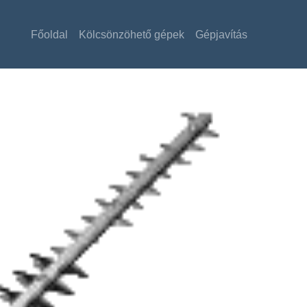
Főoldal
Kölcsönzöhető gépek
Gépjavítás