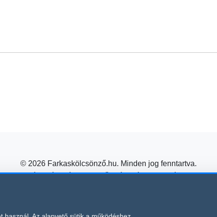
© 2026 Farkaskölcsönző.hu. Minden jog fenntartva.
pkölcsönzés, utánfutó kölcsönző, utánfutó kölcsönzés, trailer
Építőipari gépkölcsönzés kedvező áron a Farkas Kölcsönzőtől!
Süti beállítások módosítása
védelme alatt áll, amelyre a Google
és
t használ. Az alapvető sütik a működéshez
Adatvédelmi irányelvei
Általános Sze