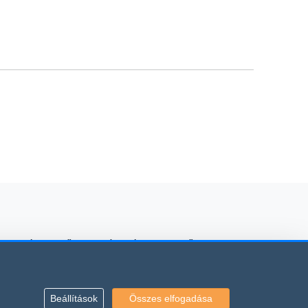
 kölcsönzés, mezőgazdasági gépkölcsönző
Beállítások
Összes elfogadása
vonatkoznak.
rződési Feltételei