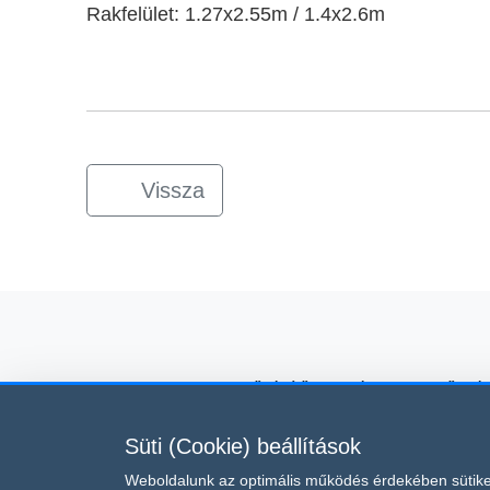
Rakfelület: 1.27x2.55m / 1.4x2.6m
Vissza
kölcsönző, építőipari gépkölcsönző, gé
Süti (Cookie) beállítások
Ez az oldal a reCAPTCHA v3 
Weboldalunk az optimális működés érdekében sütike