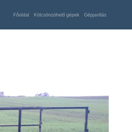
Főoldal
Kölcsönzöhető gépek
Gépjavítás