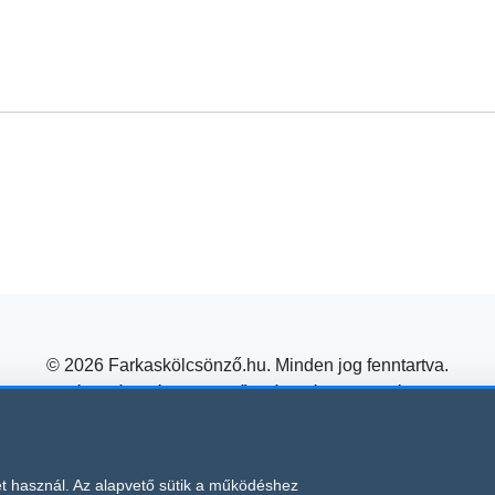
© 2026 Farkaskölcsönző.hu. Minden jog fenntartva.
pkölcsönzés, utánfutó kölcsönző, utánfutó kölcsönzés, trailer
Építőipari gépkölcsönzés kedvező áron a Farkas Kölcsönzőtől!
Süti beállítások módosítása
védelme alatt áll, amelyre a Google
és
t használ. Az alapvető sütik a működéshez
Adatvédelmi irányelvei
Általános Sze