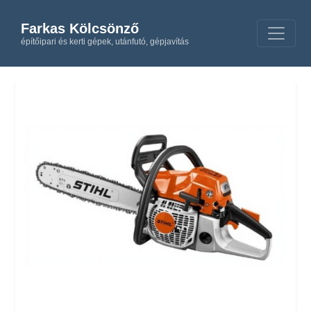
Farkas Kölcsönző
építőipari és kerti gépek, utánfutó, gépjavítás